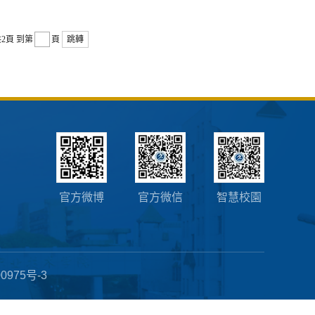
2頁
到第
頁
跳轉
官方微博
官方微信
智慧校園
0975号-3