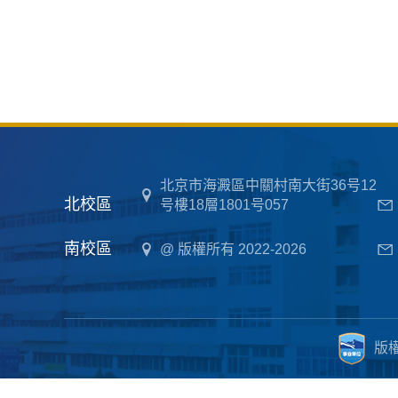
北京市海澱區中關村南大街36号12
北校區
号樓18層1801号057
南校區
@ 版權所有 2022-2026
版