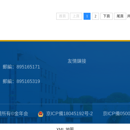
首頁
上頁
1
2
下頁
尾頁
共
友情鍊接
郵編：895165171
郵編：895165319
權所有©金年会
京ICP備18045192号-2
京ICP備0500
XML 地圖