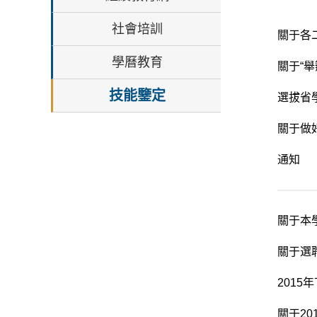
社會培訓
關于各二
學曆教育
技能鑒定
選拔省
關于做
通知
關于本
關于選
201
關于2