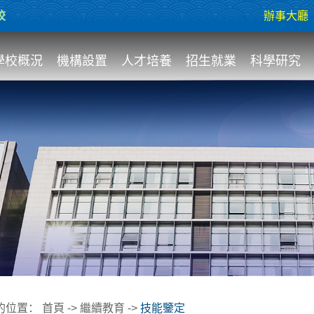
校
辦事大廳
學校概況
機構設置
人才培養
招生就業
科學研究
的位置：
首頁
->
繼續教育
->
技能鑒定