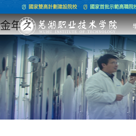
國家雙高計劃建設院校
國家首批示範高職院
金年会