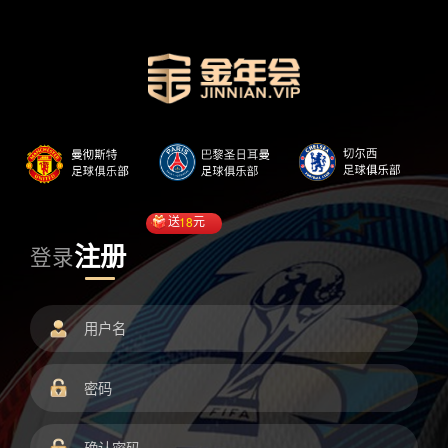
送
18
元
注册
登录