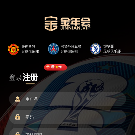
送
18
元
注册
登录