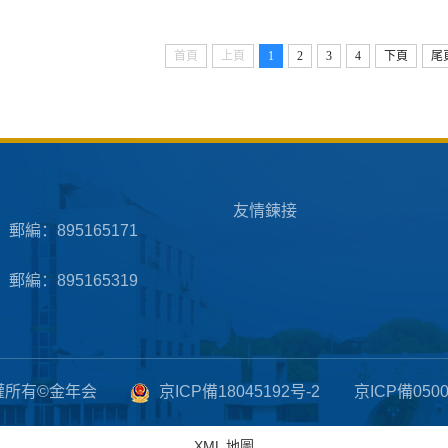
首頁
上頁
1
2
3
4
下頁
尾
友情鍊接
郵編：895165171
郵編：895165319
權所有©金年会
京ICP備18045192号-2
京ICP備0500
XML 地圖