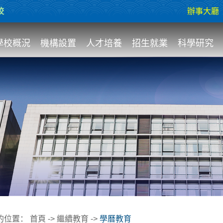
校
辦事大廳
學校概況
機構設置
人才培養
招生就業
科學研究
的位置：
首頁
->
繼續教育
->
學曆教育