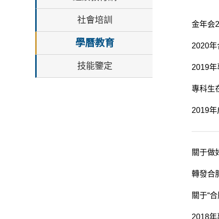
社會培訓
金年会
學曆教育
202
技能鑒定
201
專科生
201
關于做
轉發合
關于“合
2018