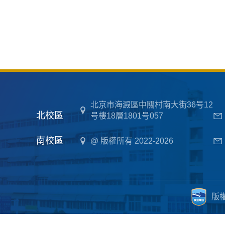
北京市海澱區中關村南大街36号12
北校區
号樓18層1801号057
南校區
@ 版權所有 2022-2026
版