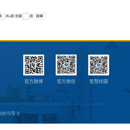
頁
共4頁
到第
頁
跳轉
官方微博
官方微信
智慧校園
0975号-3