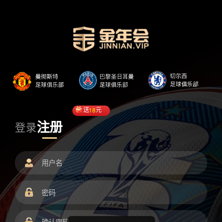
送
18
元
注册
登录