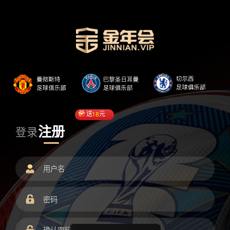
送
18
元
注册
登录