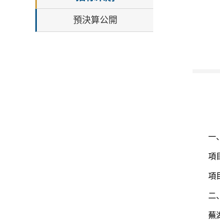
預決算公開
一
項目
項
二
蕪