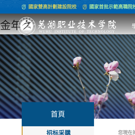
國家雙高計劃建設院校
國家首批示範高職院
金年会
首頁
招标采購
您現在