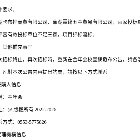
件要求。
湖卡布裡商貿有限公司、蕪湖靈筠五金貿易有限公司，兩家投标
評審有效投标單位不足三家，項目評标流标。
、其他補充事宜
次招标終止，再次招标時，重新在金年会校園網發布公告，請各
、凡對本次公告内容提出詢問，請按以下方式聯系
.采購人信息
稱：金年会
：@ 版權所有 2022-2026
方式：0553-5775826
.代理機構信息