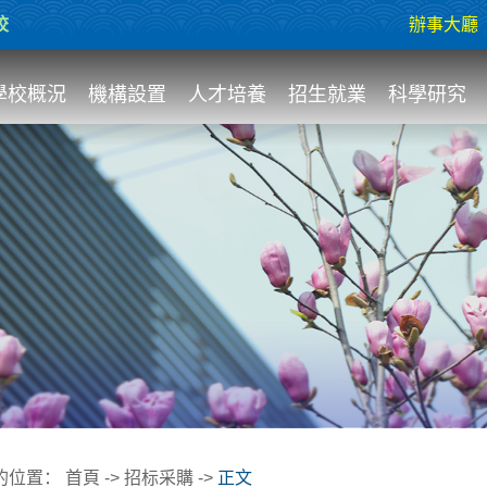
校
辦事大廳
學校概況
機構設置
人才培養
招生就業
科學研究
的位置：
首頁
->
招标采購
->
正文