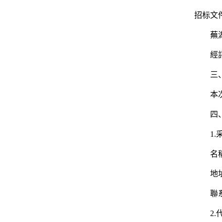
招标文
蕪
經
三
本
四
1
名
地址
聯系
2