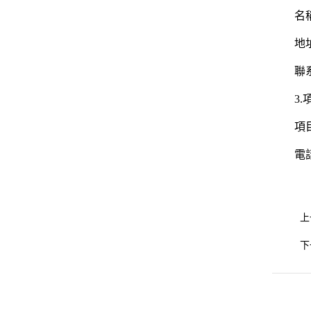
名
地
聯系
3
項
電話
上
下