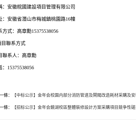
稱：安徽皖國建設項目管理有限公司
址：安徽省潛山市梅城鎮桃園路16幢
方式：高章勳15375538056
.項目聯系方式
目聯系人：高章勳
：15375538056
一條：
【中标公示】金年会校園内部分消防管道及閘閥改造耗材采購及安
一條：
【招标公示】金年会鏡湖校區整體裝修設計方案采購項目競争性磋