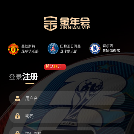
送
18
元
注册
登录