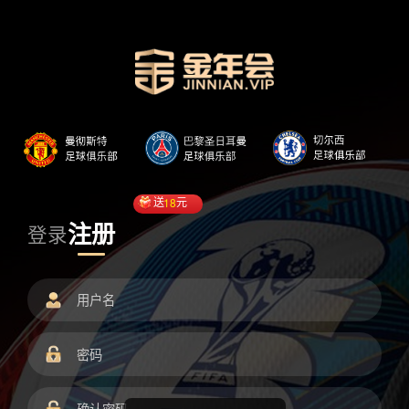
送
18
元
注册
登录