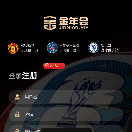
送
18
元
注册
登录