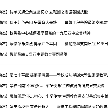
動态】傳承民族企業強國初心 立報國之志強報國技能
動态】傳承紅色基因 争當育人先鋒——電氣工程學院黨總支開展
動态】校黨委中心組傳達學習黨的十九屆四中全會精神
動态】緬懷革命先烈 傳承紅色基因——機關黨總支開展“主題黨日
動态】機關黨總支舉行主題教育專題黨課
動态】慶七十華誕 揚廉潔清風——學校成功舉辦大學生廉潔教育
動态】學校召開“不忘初心、牢記使命”主題教育調研成果交流會
動态】我校開展“不忘初心、牢記使命”主題教育黨支部書記集中
動态】讀革命校史 育時代新人——電氣工程學院舉辦國慶70周