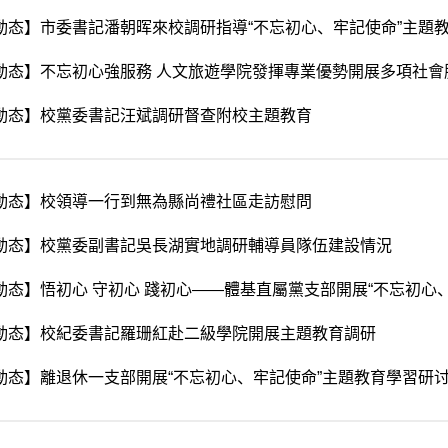
動态】市委書記潘朝晖來校調研指導“不忘初心、牢記使命”主題
動态】不忘初心強服務 人文旅遊學院發揮專業優勢開展多項社會
動态】校黨委書記汪斌調研督查附校主題教育
動态】校領導一行到無為縣尚禮社區走訪慰問
動态】校黨委副書記吳長湖實地調研輔導員隊伍建設情況
動态】悟初心 守初心 踐初心——體基直屬黨支部開展“不忘初心
動态】校紀委書記羅珊紅赴二級學院開展主題教育調研
動态】離退休一支部開展“不忘初心、牢記使命”主題教育學習研