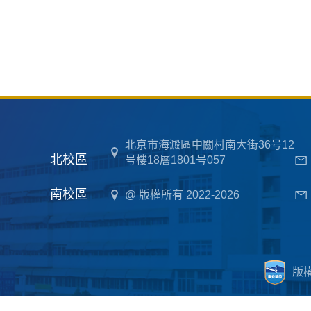
北京市海澱區中關村南大街36号12
北校區
号樓18層1801号057
南校區
@ 版權所有 2022-2026
版