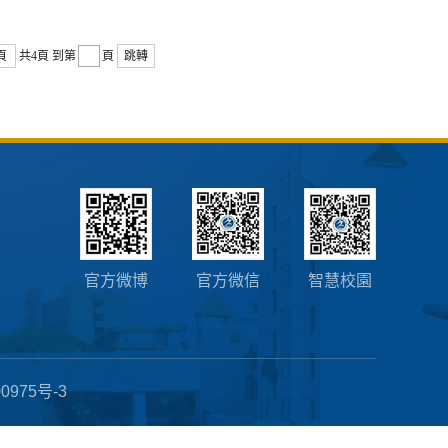
頁
共4頁
到第
頁
跳轉
官方微博
官方微信
智慧校園
0975号-3