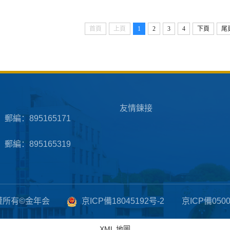
首頁
上頁
1
2
3
4
下頁
尾
友情鍊接
郵編：895165171
郵編：895165319
權所有©金年会
京ICP備18045192号-2
京ICP備0500
XML 地圖