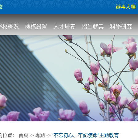
校
辦事大廳
學校概況
機構設置
人才培養
招生就業
科學研究
的位置：
首頁
->
專題
->
“不忘初心、牢記使命”主題教育