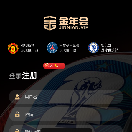
送
18
元
注册
登录