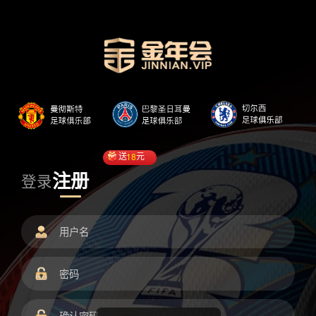
送
18
元
注册
登录